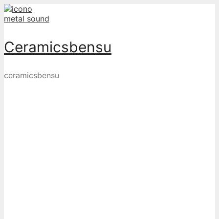
Skip
to
content
Ceramicsbensu
ceramicsbensu