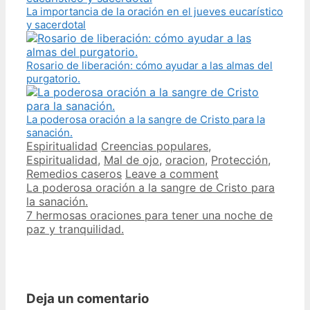
La importancia de la oración en el jueves eucarístico
y sacerdotal
Rosario de liberación: cómo ayudar a las almas del
purgatorio.
La poderosa oración a la sangre de Cristo para la
sanación.
Categories
Tags
Espiritualidad
Creencias populares
,
Espiritualidad
,
Mal de ojo
,
oracion
,
Protección
,
Remedios caseros
Leave a comment
Post
La poderosa oración a la sangre de Cristo para
navigation
la sanación.
7 hermosas oraciones para tener una noche de
paz y tranquilidad.
Deja un comentario