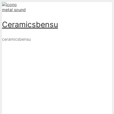
Skip
to
content
Ceramicsbensu
ceramicsbensu