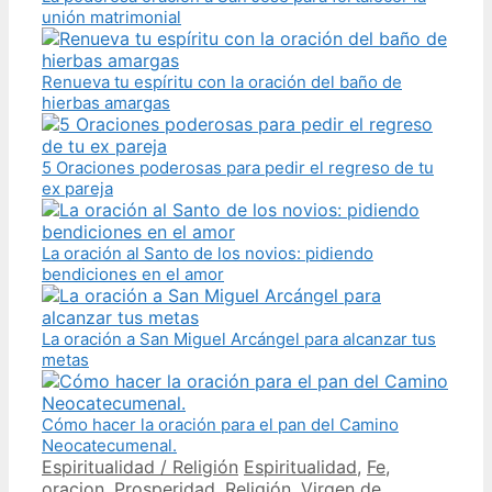
unión matrimonial
Renueva tu espíritu con la oración del baño de
hierbas amargas
5 Oraciones poderosas para pedir el regreso de tu
ex pareja
La oración al Santo de los novios: pidiendo
bendiciones en el amor
La oración a San Miguel Arcángel para alcanzar tus
metas
Cómo hacer la oración para el pan del Camino
Neocatecumenal.
Categories
Tags
Espiritualidad / Religión
Espiritualidad
,
Fe
,
oracion
,
Prosperidad
,
Religión
,
Virgen de