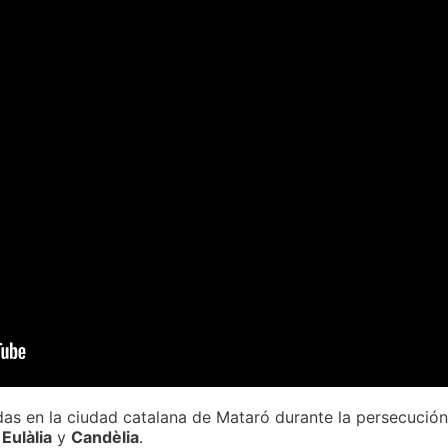
das en la ciudad catalana de Mataró durante la persecución
,
Eulàlia
y
Candèlia
.