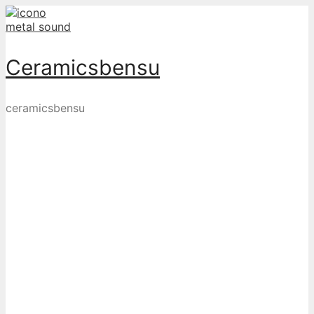
Skip
to
content
Ceramicsbensu
ceramicsbensu