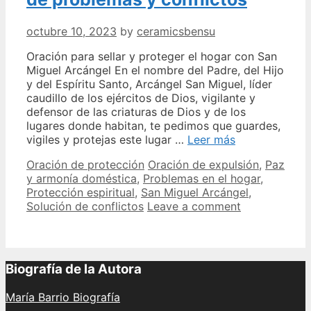
octubre 10, 2023
by
ceramicsbensu
Oración para sellar y proteger el hogar con San
Miguel Arcángel En el nombre del Padre, del Hijo
y del Espíritu Santo, Arcángel San Miguel, líder
caudillo de los ejércitos de Dios, vigilante y
defensor de las criaturas de Dios y de los
lugares donde habitan, te pedimos que guardes,
Oración
vigiles y protejas este lugar …
Leer más
a
Categories
Tags
Oración de protección
Oración de expulsión
,
Paz
San
y armonía doméstica
,
Problemas en el hogar
,
Miguel
Protección espiritual
,
San Miguel Arcángel
,
Arcángel
Solución de conflictos
Leave a comment
para
liberar
la
casa
de
Biografía de la Autora
problemas
y
María Barrio Biografía
conflictos