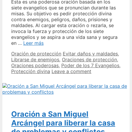
Esta es una poderosa oración basada en los
siete evangelios que se pronuncian durante las
misas. Su objetivo es pedir protección divina
contra enemigos, peligros, daños, prisiones y
maldades. Al cargar esta oración o rezarla, se
invoca la fuerza y ​​protección de los siete
evangelios y se aspira a una vida sana y segura
Oración
en …
Leer más
de
Categories
Tags
Oración de protección
Evitar daños y maldades
,
los
Librarse de enemigos
,
Oraciones de protección
,
7
Oraciones poderosas
,
Poder de los 7 Evangelios
,
Evangelios:
Protección divina
Leave a comment
Protección
divina
ante
enemigos
y
peligros
Oración a San Miguel
Arcángel para liberar la casa
de problemas y conflictos